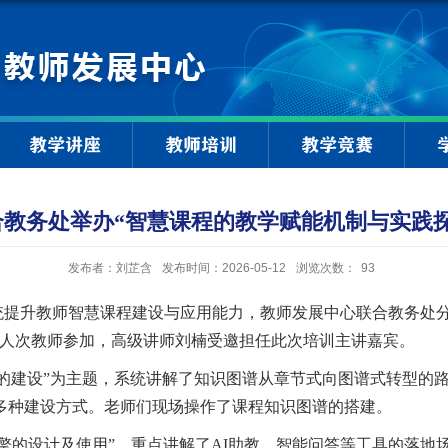
教学讲座
教师培训
教学竞赛
教务处举办“智慧课程的教学赋能机制与实践
发布者：刘芷含
发布时间：2026-05-12
浏览次数：
93
统提升教师智慧课程建设与应用能力，教师发展中心联合教务处
余人次教师参加，高级讲师刘楠
受邀
担任
此次培训
主讲嘉宾。
的建设”为主题，系统讲解了知识图谱从章节式向图谱式转型的
多种建设方式。老师们现场操作了课程知识图谱的搭建。
引擎的设计及使用”，重点讲解了AI助教、智能问答等工具的落