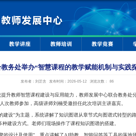
教学讲座
教师培训
教学竞赛
教务处举办“智慧课程的教学赋能机制与实践
发布者：刘芷含
发布时间：2026-05-12
浏览次数：
86
统提升教师智慧课程建设与应用能力，教师发展中心联合教务处
余人次教师参加，高级讲师刘楠
受邀
担任
此次培训
主讲嘉宾。
的建设”为主题，系统讲解了知识图谱从章节式向图谱式转型的
多种建设方式。老师们现场操作了课程知识图谱的搭建。
引擎的设计及使用”，重点讲解了AI助教、智能问答等工具的落